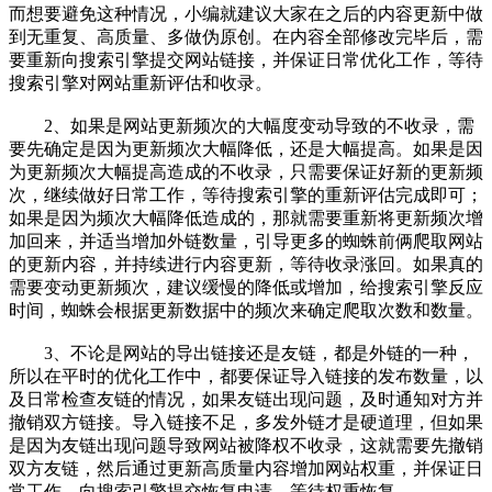
而想要避免这种情况，小编就建议大家在之后的内容更新中做
到无重复、高质量、多做伪原创。在内容全部修改完毕后，需
要重新向搜索引擎提交网站链接，并保证日常优化工作，等待
搜索引擎对网站重新评估和收录。
2、如果是网站更新频次的大幅度变动导致的不收录，需
要先确定是因为更新频次大幅降低，还是大幅提高。如果是因
为更新频次大幅提高造成的不收录，只需要保证好新的更新频
次，继续做好日常工作，等待搜索引擎的重新评估完成即可；
如果是因为频次大幅降低造成的，那就需要重新将更新频次增
加回来，并适当增加外链数量，引导更多的蜘蛛前俩爬取网站
的更新内容，并持续进行内容更新，等待收录涨回。如果真的
需要变动更新频次，建议缓慢的降低或增加，给搜索引擎反应
时间，蜘蛛会根据更新数据中的频次来确定爬取次数和数量。
3、不论是网站的导出链接还是友链，都是外链的一种，
所以在平时的优化工作中，都要保证导入链接的发布数量，以
及日常检查友链的情况，如果友链出现问题，及时通知对方并
撤销双方链接。导入链接不足，多发外链才是硬道理，但如果
是因为友链出现问题导致网站被降权不收录，这就需要先撤销
双方友链，然后通过更新高质量内容增加网站权重，并保证日
常工作，向搜索引擎提交恢复申请，等待权重恢复。