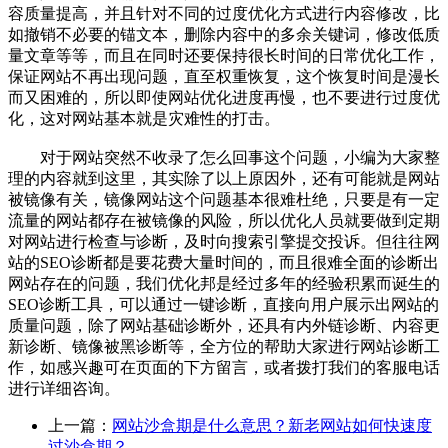
容质量提高，并且针对不同的过度优化方式进行内容修改，比
如撤销不必要的锚文本，删除内容中的多余关键词，修改低质
量文章等等，而且在同时还要保持很长时间的日常优化工作，
保证网站不再出现问题，直至权重恢复，这个恢复时间是漫长
而又困难的，所以即使网站优化进度再慢，也不要进行过度优
化，这对网站基本就是灾难性的打击。
对于网站突然不收录了怎么回事这个问题，小编为大家整
理的内容就到这里，其实除了以上原因外，还有可能就是网站
被镜像有关，镜像网站这个问题基本很难杜绝，只要是有一定
流量的网站都存在被镜像的风险，所以优化人员就要做到定期
对网站进行检查与诊断，及时向搜索引擎提交投诉。但往往网
站的SEO诊断都是要花费大量时间的，而且很难全面的诊断出
网站存在的问题，我们优化邦是经过多年的经验积累而诞生的
SEO诊断工具，可以通过一键诊断，直接向用户展示出网站的
质量问题，除了网站基础诊断外，还具有内外链诊断、内容更
新诊断、镜像被黑诊断等，全方位的帮助大家进行网站诊断工
作，如感兴趣可在页面的下方留言，或者拨打我们的客服电话
进行详细咨询。
上一篇：
网站沙盒期是什么意思？新老网站如何快速度
过沙盒期？